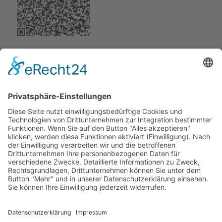
Schmitz | Haus- & Gartendesign
Jörg Schmitz
Milseburgstraße 35
36284 Hohenroda-Mansbach
Telefon: (06676) 9180056
Telefax: (06676) 9180057
Mobil: +49 (0) 171 7660 187
Mail: info@schmitz-hausundgartendesign.de
Cookie-Einstellungen