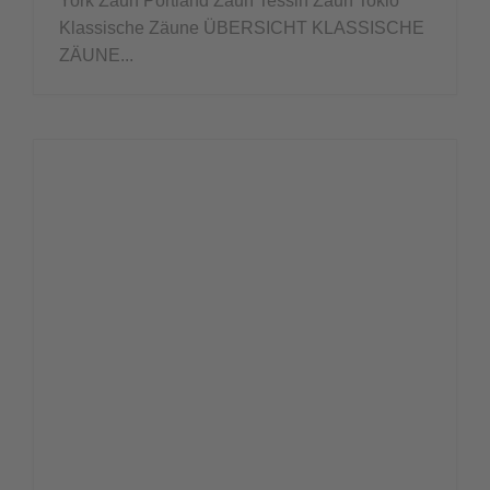
York Zaun Portland Zaun Tessin Zaun Tokio
Klassische Zäune ÜBERSICHT KLASSISCHE
ZÄUNE...