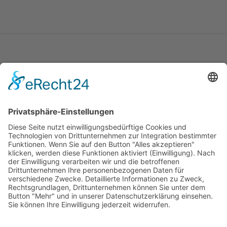
Schmitz | Haus- & Gartendesign
Jörg Schmitz
Milseburgstraße 35
36284 Hohenroda-Mansbach
Telefon: (06676) 9180056
Telefax: (06676) 9180057
Mobil: +49 (0) 171 7660 187
Mail: info@schmitz-hausundgartendesign.de
Cookie-Einstellungen