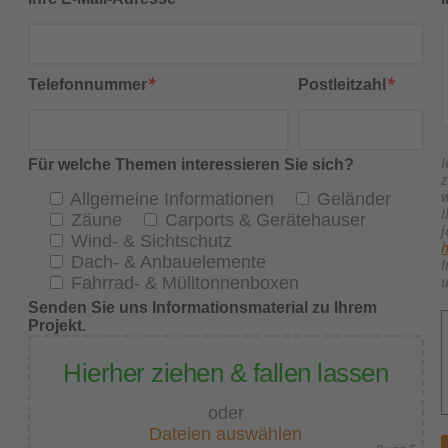
Bitte lasse dieses Feld leer.
*
*
Telefonnummer
Postleitzahl
I
Für welche Themen interessieren Sie sich?
z
w
Allgemeine Informationen
Geländer
I
Zäune
Carports & Gerätehauser
j
Wind- & Sichtschutz
Dach- & Anbauelemente
I
Fahrrad- & Mülltonnenboxen
Senden Sie uns Informationsmaterial zu Ihrem
Projekt.
Hierher ziehen & fallen lassen
oder
Dateien auswählen