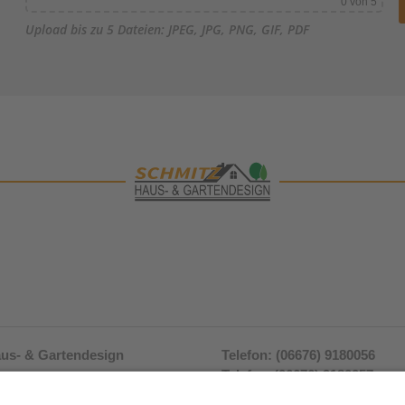
0
von 5
Upload bis zu 5 Dateien: JPEG, JPG, PNG, GIF, PDF
aus- & Gartendesign
Telefon: (06676) 9180056
z
Telefax: (06676) 9180057
raße 35
Mobil: +49 (0) 171 7660 187