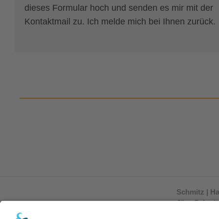
dieses Formular hoch und senden es mir mit der
Kontaktmail zu. Ich melde mich bei Ihnen zurück.
Schmitz | H
Jörg Schmit
Milseburgst