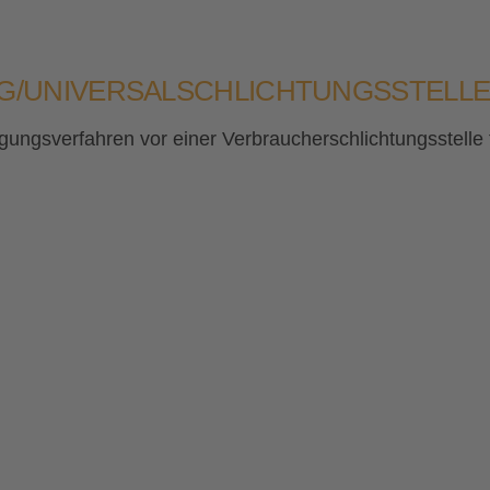
G/UNIVERSAL­SCHLICHTUNGS­STELL
eilegungsverfahren vor einer Verbraucherschlichtungsstell