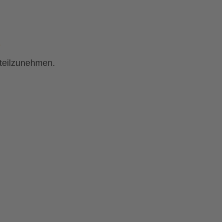
E
e teilzunehmen.