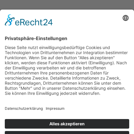
Schmitz | Haus- & Gartendesign
Jörg Schmitz
Milseburgstraße 35
36284 Hohenroda-Mansbach
Telefon: (06676) 9180056
Telefax: (06676) 9180057
Mobil: +49 (0) 171 7660 187
Mail: info@schmitz-hausundgartendesign.de
Cookie-Einstellungen